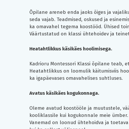
Õpilane areneb enda jaoks õiges ja vajali
seda vajab. Teadmised, oskused ja esinemis
ka omavahel tegema koostööd. Ühised toim
Väärtustatud on klassi ühtehoidev ja teine
Heatahtlikkus käsikäes hoolimisega.
Kadrioru Montessori Klassi õpilane teab, e
Heatahtlikkus on loomulik käitumisviis hool
ka igapäevases omavahelises suhtluses.
Avatus käsikäes kogukonnaga.
Oleme avatud koostööle ja muutustele, väär
kooliklassile kui kogukonnale meie ümber.
Vanemad on loonud ühtehoidva ja toetava 