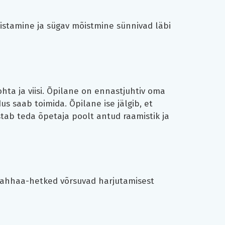
nistamine ja sügav mõistmine sünnivad läbi
hta ja viisi. Õpilane on ennastjuhtiv oma
s saab toimida. Õpilane ise jälgib, et
tab teda õpetaja poolt antud raamistik ja
a ahhaa-hetked võrsuvad harjutamisest