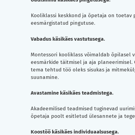
Kooliklassi keskkond ja õpetaja on toetav 
eesmärgistatud pingutuse.
Vabadus käsikäes vastutusega.
Montessori kooliklass võimaldab õpilasel v
eesmärkide täitmisel ja aja planeerimisel. 
tema tehtud töö oleks sisukas ja mitmekül
suunamine.
Avastamine käsikäes teadmistega.
Akadeemilised teadmised tuginevad uurimis
õpetaja poolt esitletud ülesannete ja teg
Koostöö käsikäes individuaalsusega.