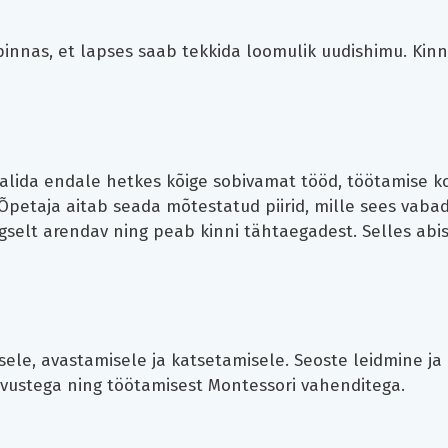
pinnas, et lapses saab tekkida loomulik uudishimu. Kin
alida endale hetkes kõige sobivamat tööd, töötamise ko
Õpetaja aitab seada mõtestatud piirid, mille sees vabadu
gselt arendav ning peab kinni tähtaegadest. Selles abis
ele, avastamisele ja katsetamisele. Seoste leidmine j
evustega ning töötamisest Montessori vahenditega.