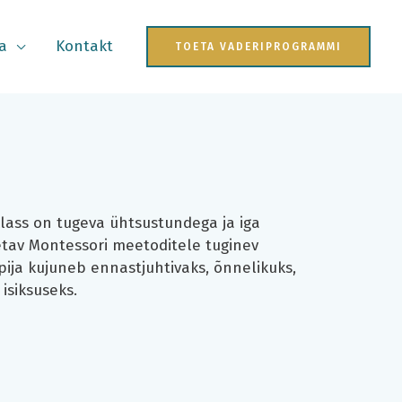
a
Kontakt
TOETA VADERIPROGRAMMI
klass on tugeva ühtsustundega ja iga
etav Montessori meetoditele tuginev
ija kujuneb ennastjuhtivaks, õnnelikuks,
 isiksuseks.