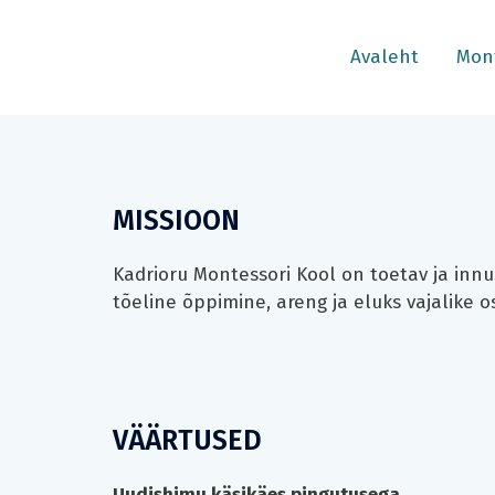
Skip
to
Avaleht
Mont
content
MISSIOON
Kadrioru Montessori Kool on toetav ja inn
tõeline õppimine, areng ja eluks vajalike
VÄÄRTUSED
Uudishimu käsikäes pingutusega.