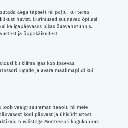
utada aega täpselt nii palju, kui tema
klikust huvist. Uurimused suunavad õpilasi
kui ka igapäevases pikas õuevahetunnis.
evustest ja õppekäikudest.
aldusliku kliima igas koolipäevas.
ntessori lugude ja avara maailmapildi kui
s loob veelgi suuremat heaolu nii meie
evasest koolipäevast ja ühisüritustest.
tikaid huvilistega Montessori kogukonnas