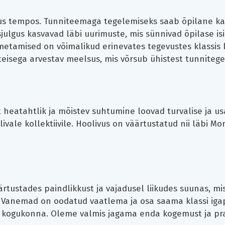
kus tempos. Tunniteemaga tegelemiseks saab õpilane kas
julgus kasvavad läbi uurimuste, mis sünnivad õpilase isi
etamised on võimalikud erinevates tegevustes klassis 
teisega arvestav meelsus, mis võrsub ühistest tunniteg
t heatahtlik ja mõistev suhtumine loovad turvalise ja us
ivale kollektiivile. Hoolivus on väärtustatud nii läbi Mo
tustades paindlikkust ja vajadusel liikudes suunas, mi
 Vanemad on oodatud vaatlema ja osa saama klassi igapä
kogukonna. Oleme valmis jagama enda kogemust ja prak