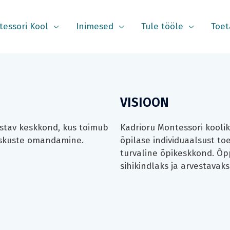
essori Kool
Inimesed
Tule tööle
Toet
VISIOON
ustav keskkond, kus toimub
Kadrioru Montessori kooli
 oskuste omandamine.
õpilase individuaalsust to
turvaline õpikeskkond.
Õpp
sihikindlaks ja arvestavaks