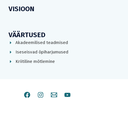
VISIOON
VÄÄRTUSED
Akadeemilised teadmised
Iseseisvad õpiharjumused
Kriitiline mõtlemine