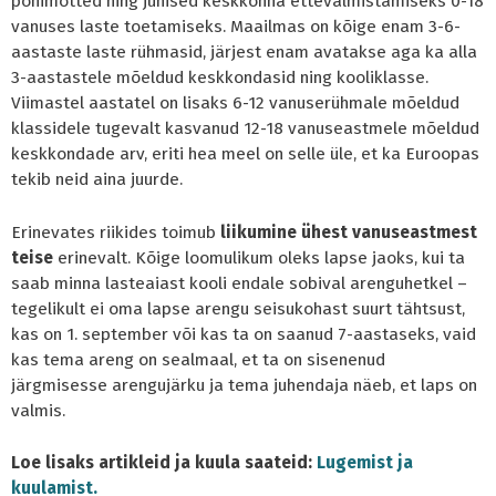
põhimõtted ning juhised keskkonna ettevalmistamiseks 0-18
vanuses laste toetamiseks. Maailmas on kõige enam 3-6-
aastaste laste rühmasid, järjest enam avatakse aga ka alla
3-aastastele mõeldud keskkondasid ning kooliklasse.
Viimastel aastatel on lisaks 6-12 vanuserühmale mõeldud
klassidele tugevalt kasvanud 12-18 vanuseastmele mõeldud
keskkondade arv, eriti hea meel on selle üle, et ka Euroopas
tekib neid aina juurde.
Erinevates riikides toimub
liikumine ühest vanuseastmest
teise
erinevalt. Kõige loomulikum oleks lapse jaoks, kui ta
saab minna lasteaiast kooli endale sobival arenguhetkel –
tegelikult ei oma lapse arengu seisukohast suurt tähtsust,
kas on 1. september või kas ta on saanud 7-aastaseks, vaid
kas tema areng on sealmaal, et ta on sisenenud
järgmisesse arengujärku ja tema juhendaja näeb, et laps on
valmis.
Loe lisaks artikleid ja kuula saateid:
Lugemist ja
kuulamist.