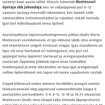
uurimist kuue aasta vältel. Klassis toimetab
Montessori
õpetaja ehk juhendaja
, kes on väljaõppinud just 6–12
vanuses lastega meetodit rakendama, kes tunneb selle
vanuserühma iseloomuomadusi ja vajadusi, oskab toetada
igat last individuaalselt tema õpiteel.
Aastatepikkuse lapsevaatluskogemuse põhjal jõudis Maria
Montessori veendumuseni, et iga inimene läbib oma arengus
neli teineteisest selgelt eristuvat etappi. Igas staadiumis on
laps või noor huvitatud eri toimingutest, mis just sel
ajajärgul tema õppimist toetavad ja arenguvajadustele
vastavad. Õppimine põhineb lapse enda loomulikul
teadmisjanul ja meie ülesandeks on luua igal arenguetapil
selline õpikeskkond, mis lapse või noore vajadustele vastab.
Etapid hõlmavad endas inimese terviklikku arengut sünnist
täiskasvanueani ning jagunevad vanuserühmade kaupa 6
aastasteks perioodideks: 0-6, 6-12, 12-18 ja 18-24 eluaastat.
Montessori jõudis oma eluajal välja töötada õppeprotsessi