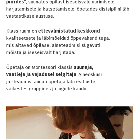
piirides”
, suunates õpilast iseseisvale uurimisele,
harjutamisele ja katsetamisele, õpetades distsipliini läbi
vastastikuse austuse.
Klassiruum on
ettevalmistatud keskkond
kvaliteetsete ja läbimõeldud õppevahenditega,
mis aitavad õpilasel aineteadmisi sügavuti
mõista ja iseseisvalt harjutada.
Õpetaja on Montessori klassis
suunaja,
vaatleja ja vajadusel selgitaja
. Aineoskusi
ja -teadmisi annab õpetaja läbi esitluste
väikestes gruppides ja lugude kaudu.