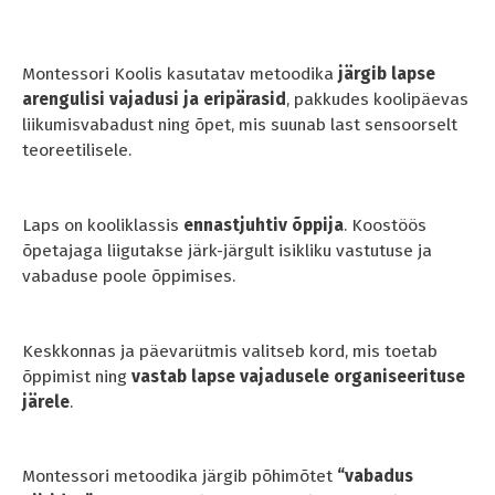
Montessori Koolis kasutatav metoodika
järgib lapse
arengulisi vajadusi ja eripärasid
, pakkudes koolipäevas
liikumisvabadust ning õpet, mis suunab last sensoorselt
teoreetilisele.
Laps on kooliklassis
ennastjuhtiv õppija
. Koostöös
õpetajaga liigutakse järk-järgult isikliku vastutuse ja
vabaduse poole õppimises.
Keskkonnas ja päevarütmis valitseb kord, mis toetab
õppimist ning
vastab lapse vajadusele organiseerituse
järele
.
Montessori metoodika järgib põhimõtet
“vabadus